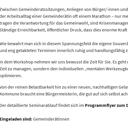
Zwischen Gemeinderatssitzungen, Anliegen von Bürger/-innen un
der Arbeitsalltag einer Gemeinderätin oft einem Marathon – nur m
tragen die Verantwortung für das Gemeinwohl, sind Krisenmanager
Ständige Erreichbarkeit, öffentlicher Druck, dass dies enorme Kraft 
Wie bewahrt man sich in diesem Spannungsfeld die eigene Souveräni
und eng getakteten Terminen innerlich ruhig und handlungsfähig z
In dem Workshop nehmen wir uns bewusst die Zeit für Sie. Es geht
Zeit zu managen, sondern den individuellen „mentalen Werkzeugko
optimieren.
Von der reinen Belastbarkeit hin zu einer neuen, nachhaltigen Gelas
Kommune braucht eine Bürgermeisterin, die gut auf sich selbst ach
Der detaillierte Seminarablauf findet sich im
Programmflyer zum 
Eingeladen sind:
Gemeinderätinnen